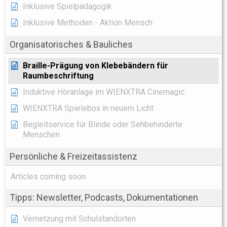
Inklusive Spielpädagogik
Inklusive Methoden - Aktion Mensch
Organisatorisches & Bauliches
Braille-Prägung von Klebebändern für
Raumbeschriftung
Induktive Höranlage im WIENXTRA Cinemagic
WIENXTRA Spielebox in neuem Licht
Begleitservice für Blinde oder Sehbehinderte
Menschen
Persönliche & Freizeitassistenz
Articles coming soon
Tipps: Newsletter, Podcasts, Dokumentationen
Vernetzung mit Schulstandorten