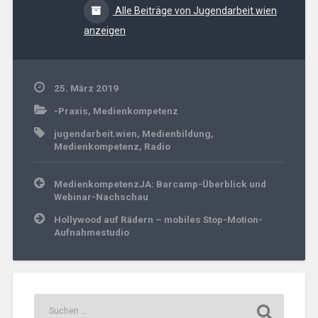
Alle Beiträge von Jugendarbeit.wien
anzeigen
25. März 2019
-Praxis
,
Medienkompetenz
jugendarbeit.wien
,
Medienbildung
,
Medienkompetenz
,
Radio
Beitrags-
MedienkompetenzJA: Barcamp-Überblick und
Navigation
Webinar-Nachschau
Hollywood auf Rädern – mobiles Stop-Motion-
Aufnahmestudio