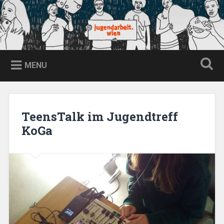
Skip
to
content
jugendarbeit.wien
Search
MENU
TeensTalk im Jugendtreff
KoGa