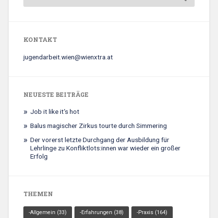
KONTAKT
jugendarbeit.wien@wienxtra.at
NEUESTE BEITRÄGE
Job it like it‘s hot
Balus magischer Zirkus tourte durch Simmering
Der vorerst letzte Durchgang der Ausbildung für
Lehrlinge zu Konfliktlots:innen war wieder ein großer
Erfolg
THEMEN
-Allgemein
(33)
-Erfahrungen
(38)
-Praxis
(164)