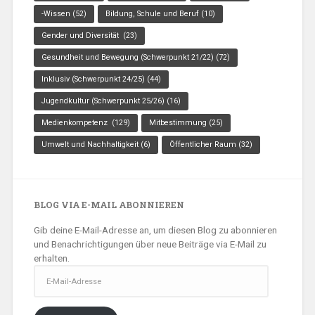
-Wissen
(52)
Bildung, Schule und Beruf
(10)
Gender und Diversität
(23)
Gesundheit und Bewegung (Schwerpunkt 21/22)
(72)
Inklusiv (Schwerpunkt 24/25)
(44)
Jugendkultur (Schwerpunkt 25/26)
(16)
Medienkompetenz
(129)
Mitbestimmung
(25)
Umwelt und Nachhaltigkeit
(6)
Öffentlicher Raum
(32)
BLOG VIA E-MAIL ABONNIEREN
Gib deine E-Mail-Adresse an, um diesen Blog zu abonnieren
und Benachrichtigungen über neue Beiträge via E-Mail zu
erhalten.
E-
Mail-
Adresse