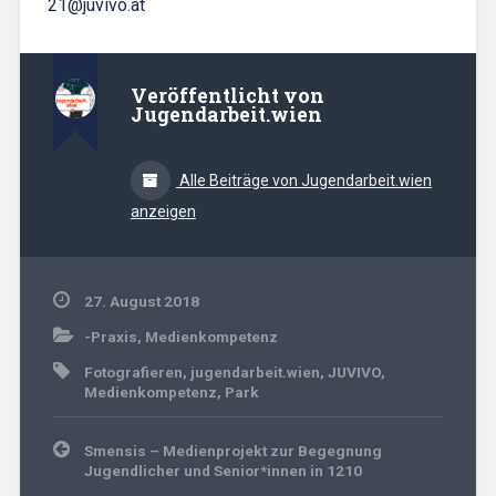
21@juvivo.at
Veröffentlicht von
Jugendarbeit.wien
Alle Beiträge von Jugendarbeit.wien
anzeigen
27. August 2018
-Praxis
,
Medienkompetenz
Fotografieren
,
jugendarbeit.wien
,
JUVIVO
,
Medienkompetenz
,
Park
Beitrags-
Smensis – Medienprojekt zur Begegnung
Navigation
Jugendlicher und Senior*innen in 1210