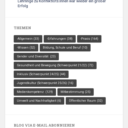
Lehrlinge zu Konfliktlots:innen war wieder ein großer
Erfolg
THEMEN
-Allgemein
(33)
-Erfahrungen
(38)
-Praxis
(164)
-Wissen
(52)
Bildung, Schule und Beruf
(10)
Gender und Diversität
(23)
Gesundheit und Bewegung (Schwerpunkt 21/22)
(72)
Inklusiv (Schwerpunkt 24/25)
(44)
Jugendkultur (Schwerpunkt 25/26)
(16)
Medienkompetenz
(129)
Mitbestimmung
(25)
Umwelt und Nachhaltigkeit
(6)
Öffentlicher Raum
(32)
BLOG VIA E-MAIL ABONNIEREN