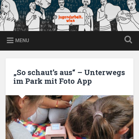
Skip
to
content
jugendarbeit.wien
Search
MENU
„So schaut’s aus“ – Unterwegs
im Park mit Foto App