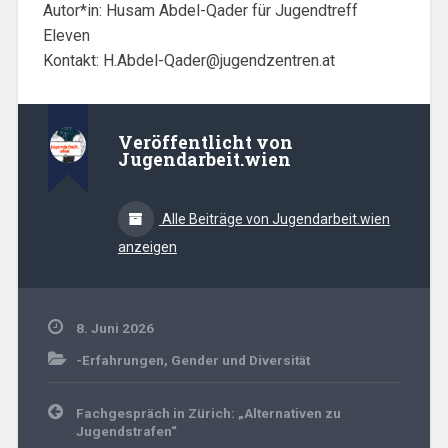
Autor*in: Husam Abdel-Qader für Jugendtreff
Eleven
Kontakt:
H.Abdel-Qader@jugendzentren.at
Veröffentlicht von
Jugendarbeit.wien
Alle Beiträge von Jugendarbeit.wien
anzeigen
8. Juni 2026
-Erfahrungen
,
Gender und Diversität
Beitrags-
Fachgespräch in Zürich: „Alternativen zu
Navigation
Jugendstrafen“