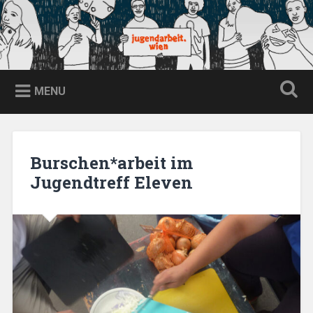
Skip
to
content
jugendarbeit.wien
Search
MENU
Burschen*arbeit im
Jugendtreff Eleven