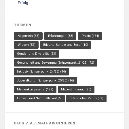
Erfolg
THEMEN
-Allgemein
(33)
-Erfahrungen
(38)
-Praxis
(164)
-Wissen
(52)
Bildung, Schule und Beruf
(10)
Gender und Diversität
(23)
Gesundheit und Bewegung (Schwerpunkt 21/22)
(72)
Inklusiv (Schwerpunkt 24/25)
(44)
Jugendkultur (Schwerpunkt 25/26)
(16)
Medienkompetenz
(129)
Mitbestimmung
(25)
Umwelt und Nachhaltigkeit
(6)
Öffentlicher Raum
(32)
BLOG VIA E-MAIL ABONNIEREN