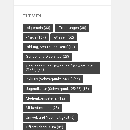
THEMEN
-Allgemein
(33)
-Erfahrungen
(38)
-Praxis
(164)
-Wissen
(52)
Bildung, Schule und Beruf
(10)
Gender und Diversität
(23)
Gesundheit und Bewegung (Schwerpunkt
21/22)
(72)
Inklusiv (Schwerpunkt 24/25)
(44)
Jugendkultur (Schwerpunkt 25/26)
(16)
Medienkompetenz
(129)
Mitbestimmung
(25)
Umwelt und Nachhaltigkeit
(6)
Öffentlicher Raum
(32)