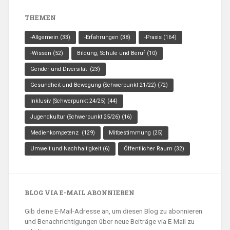
THEMEN
-Allgemein
(33)
-Erfahrungen
(38)
-Praxis
(164)
-Wissen
(52)
Bildung, Schule und Beruf
(10)
Gender und Diversität
(23)
Gesundheit und Bewegung (Schwerpunkt 21/22)
(72)
Inklusiv (Schwerpunkt 24/25)
(44)
Jugendkultur (Schwerpunkt 25/26)
(16)
Medienkompetenz
(129)
Mitbestimmung
(25)
Umwelt und Nachhaltigkeit
(6)
Öffentlicher Raum
(32)
BLOG VIA E-MAIL ABONNIEREN
Gib deine E-Mail-Adresse an, um diesen Blog zu abonnieren
und Benachrichtigungen über neue Beiträge via E-Mail zu