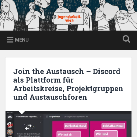
Skip
to
content
jugendarbeit.wien
Search
MENU
Join the Austausch – Discord
als Plattform für
Arbeitskreise, Projektgruppen
und Austauschforen