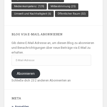
Medienkompetenz
(129)
Mitbestimmung
(25)
Umwelt und Nachhaltigkeit
(6)
Öffentlicher Raum
(32)
BLOG VIA E-MAIL ABONNIEREN
Gib deine E-Mail-Adresse an, um diesen Blog zu abonnieren
und Benachrichtigungen über neue Beiträge via E-Mail zu
erhalten.
E-
Mail-
Adresse
Abonnieren
Schließe dich 232 anderen Abonnenten an
META
Anmelden