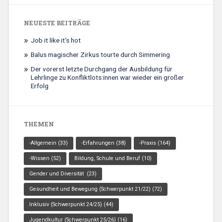
NEUESTE BEITRÄGE
Job it like it‘s hot
Balus magischer Zirkus tourte durch Simmering
Der vorerst letzte Durchgang der Ausbildung für
Lehrlinge zu Konfliktlots:innen war wieder ein großer
Erfolg
THEMEN
-Allgemein
(33)
-Erfahrungen
(38)
-Praxis
(164)
-Wissen
(52)
Bildung, Schule und Beruf
(10)
Gender und Diversität
(23)
Gesundheit und Bewegung (Schwerpunkt 21/22)
(72)
Inklusiv (Schwerpunkt 24/25)
(44)
Jugendkultur (Schwerpunkt 25/26)
(16)