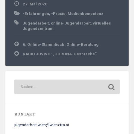
27. Mai 2020
-Erfahrungen
,
-Praxis
,
Medienkompetenz
Jugendarbeit
,
online-Jugendarbeit
,
virtuelles
Jugendzentrum
Beitrags-
6. Online-Stammtisch: Online-Beratung
Navigation
RADIO JUVIVO: „CORONA-Gespräche“
KONTAKT
jugendarbeit.wien@wienxtra.at