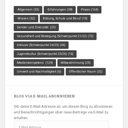
-Allgemein
(33)
-Erfahrungen
(38)
-Praxis
(164)
-Wissen
(52)
Bildung, Schule und Beruf
(10)
Gender und Diversität
(23)
Gesundheit und Bewegung (Schwerpunkt 21/22)
(72)
Inklusiv (Schwerpunkt 24/25)
(44)
Jugendkultur (Schwerpunkt 25/26)
(16)
Medienkompetenz
(129)
Mitbestimmung
(25)
Umwelt und Nachhaltigkeit
(6)
Öffentlicher Raum
(32)
BLOG VIA E-MAIL ABONNIEREN
Gib deine E-Mail-Adresse an, um diesen Blog zu abonnieren
und Benachrichtigungen über neue Beiträge via E-Mail zu
erhalten.
E-
Mail-