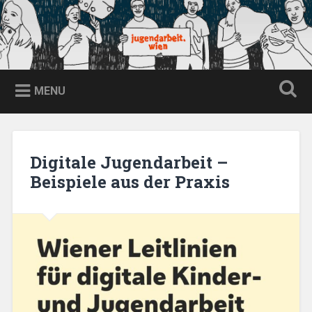
Skip
to
content
jugendarbeit.wien
Search
MENU
Digitale Jugendarbeit –
Beispiele aus der Praxis