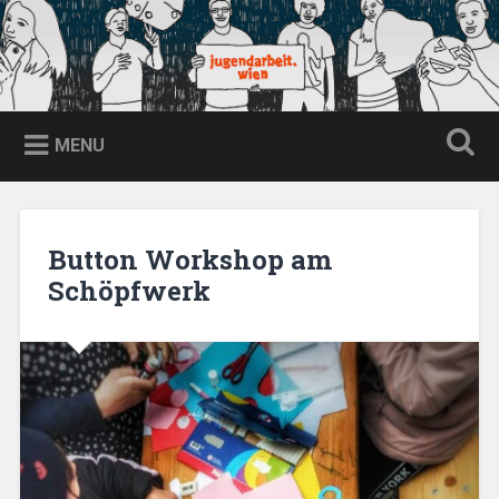
Skip
to
content
jugendarbeit.wien
Search
MENU
Button Workshop am
Schöpfwerk