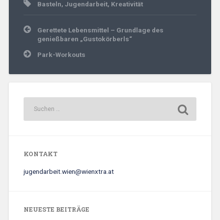
Basteln
,
Jugendarbeit
,
Kreativität
Beitrags-
Gerettete Lebensmittel – Grundlage des
Navigation
genießbaren „Gustokörberls“
Park-Workouts
KONTAKT
jugendarbeit.wien@wienxtra.at
NEUESTE BEITRÄGE