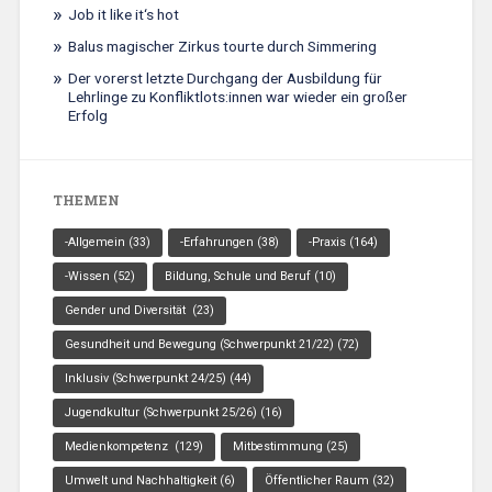
Job it like it‘s hot
Balus magischer Zirkus tourte durch Simmering
Der vorerst letzte Durchgang der Ausbildung für
Lehrlinge zu Konfliktlots:innen war wieder ein großer
Erfolg
THEMEN
-Allgemein
(33)
-Erfahrungen
(38)
-Praxis
(164)
-Wissen
(52)
Bildung, Schule und Beruf
(10)
Gender und Diversität
(23)
Gesundheit und Bewegung (Schwerpunkt 21/22)
(72)
Inklusiv (Schwerpunkt 24/25)
(44)
Jugendkultur (Schwerpunkt 25/26)
(16)
Medienkompetenz
(129)
Mitbestimmung
(25)
Umwelt und Nachhaltigkeit
(6)
Öffentlicher Raum
(32)