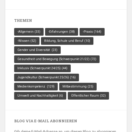
THEMEN
-Allgemein
(33)
-Erfahrungen
(38)
-Praxis
(164)
-Wissen
(52)
Bildung, Schule und Beruf
(10)
Gender und Diversität
(23)
Gesundheit und Bewegung (Schwerpunkt 21/22)
(72)
Inklusiv (Schwerpunkt 24/25)
(44)
Jugendkultur (Schwerpunkt 25/26)
(16)
Medienkompetenz
(129)
Mitbestimmung
(25)
Umwelt und Nachhaltigkeit
(6)
Öffentlicher Raum
(32)
BLOG VIA E-MAIL ABONNIEREN
Gib deine E-Mail-Adresse an, um diesen Blog zu abonnieren