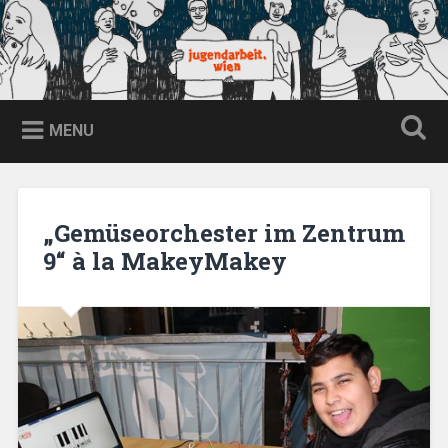
Skip
to
content
jugendarbeit.wien
Search
MENU
„Gemüseorchester im Zentrum
9“ à la MakeyMakey