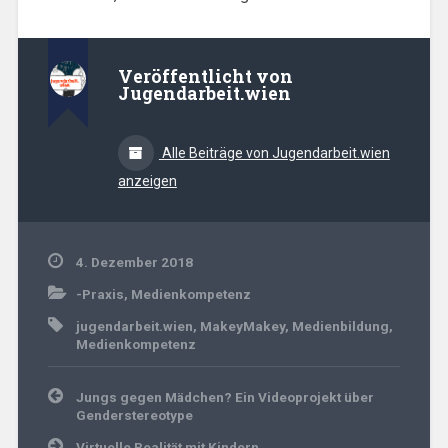
Veröffentlicht von
Jugendarbeit.wien
Alle Beiträge von Jugendarbeit.wien
anzeigen
4. Dezember 2018
-Praxis
,
Medienkompetenz
jugendarbeit.wien
,
MakeyMakey
,
Medienbildung
,
Medienkompetenz
Beitrags-
Jungs gegen Mädchen? Ein Videoprojekt über
Navigation
Genderstereotype
Virtuelle Realität mit Kindern