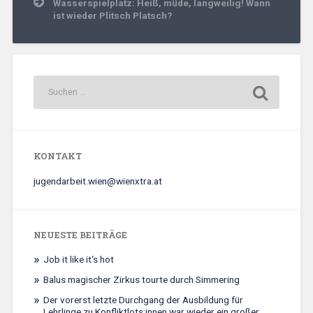
Wasserspielplatz: Heiß, müde, langweilig! Wann
ist wieder Plitsch Platsch?
KONTAKT
jugendarbeit.wien@wienxtra.at
NEUESTE BEITRÄGE
Job it like it‘s hot
Balus magischer Zirkus tourte durch Simmering
Der vorerst letzte Durchgang der Ausbildung für
Lehrlinge zu Konfliktlots:innen war wieder ein großer