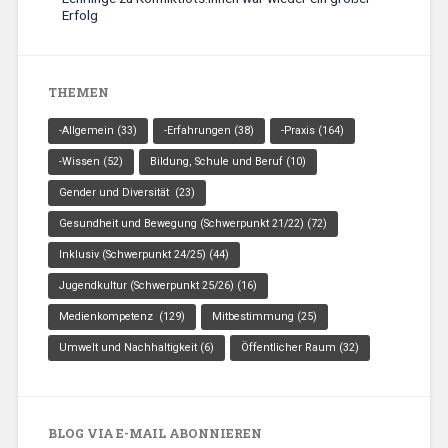
Erfolg
THEMEN
-Allgemein
(33)
-Erfahrungen
(38)
-Praxis
(164)
-Wissen
(52)
Bildung, Schule und Beruf
(10)
Gender und Diversität
(23)
Gesundheit und Bewegung (Schwerpunkt 21/22)
(72)
Inklusiv (Schwerpunkt 24/25)
(44)
Jugendkultur (Schwerpunkt 25/26)
(16)
Medienkompetenz
(129)
Mitbestimmung
(25)
Umwelt und Nachhaltigkeit
(6)
Öffentlicher Raum
(32)
BLOG VIA E-MAIL ABONNIEREN