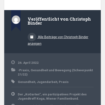
Veröffentlicht von
Christoph
Binder
Alle Beiträge von Christoph Binder
anzeigen
26. April 2022
-Praxis
,
Gesundheit und Bewegung (Schwerpunkt
21/22)
Gesundheit
,
Jugendarbeit
,
Praxis
Beitrags-
Der „KoGarten“, ein partizipatives Projekt des
Navigation
Jugendtreff Koga, Wiener Familienbund.