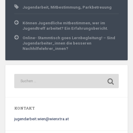
Jugendarbeit
,
Mitbestimmung
,
Parkbetreuung
Beitrags-
Können Jugendliche mitbestimmen, wer im
Navigation
Jugendtreff arbeitet? Ein Erfahrungsbericht.
Online- Stammtisch goes Lernbegleitung! – Sind
Jugendarbeiter_innen die besseren
Nachhilfelehrer_innen?
KONTAKT
jugendarbeit.wien@wienxtra.at