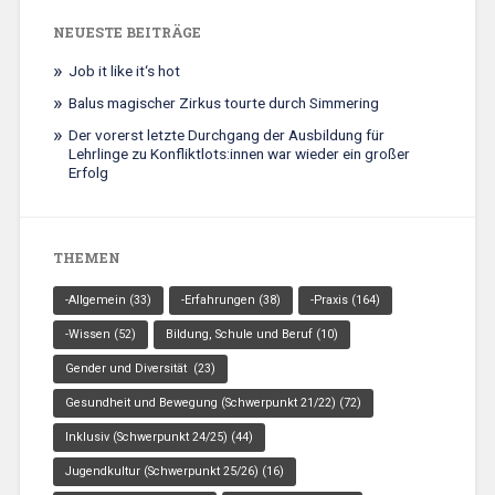
NEUESTE BEITRÄGE
Job it like it‘s hot
Balus magischer Zirkus tourte durch Simmering
Der vorerst letzte Durchgang der Ausbildung für
Lehrlinge zu Konfliktlots:innen war wieder ein großer
Erfolg
THEMEN
-Allgemein
(33)
-Erfahrungen
(38)
-Praxis
(164)
-Wissen
(52)
Bildung, Schule und Beruf
(10)
Gender und Diversität
(23)
Gesundheit und Bewegung (Schwerpunkt 21/22)
(72)
Inklusiv (Schwerpunkt 24/25)
(44)
Jugendkultur (Schwerpunkt 25/26)
(16)