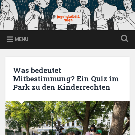
Skip
to
content
jugendarbeit.wien
Search
MENU
Was bedeutet
Mitbestimmung? Ein Quiz im
Park zu den Kinderrechten