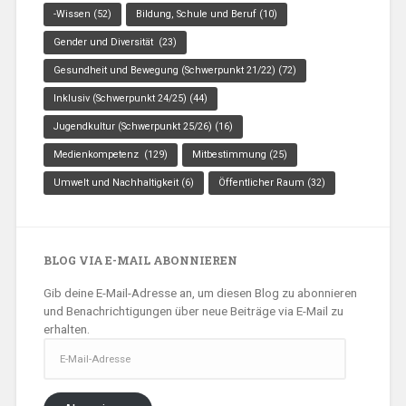
-Wissen
(52)
Bildung, Schule und Beruf
(10)
Gender und Diversität
(23)
Gesundheit und Bewegung (Schwerpunkt 21/22)
(72)
Inklusiv (Schwerpunkt 24/25)
(44)
Jugendkultur (Schwerpunkt 25/26)
(16)
Medienkompetenz
(129)
Mitbestimmung
(25)
Umwelt und Nachhaltigkeit
(6)
Öffentlicher Raum
(32)
BLOG VIA E-MAIL ABONNIEREN
Gib deine E-Mail-Adresse an, um diesen Blog zu abonnieren
und Benachrichtigungen über neue Beiträge via E-Mail zu
erhalten.
E-
Mail-
Adresse