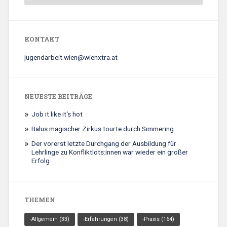
KONTAKT
jugendarbeit.wien@wienxtra.at
NEUESTE BEITRÄGE
Job it like it‘s hot
Balus magischer Zirkus tourte durch Simmering
Der vorerst letzte Durchgang der Ausbildung für
Lehrlinge zu Konfliktlots:innen war wieder ein großer
Erfolg
THEMEN
-Allgemein
(33)
-Erfahrungen
(38)
-Praxis
(164)