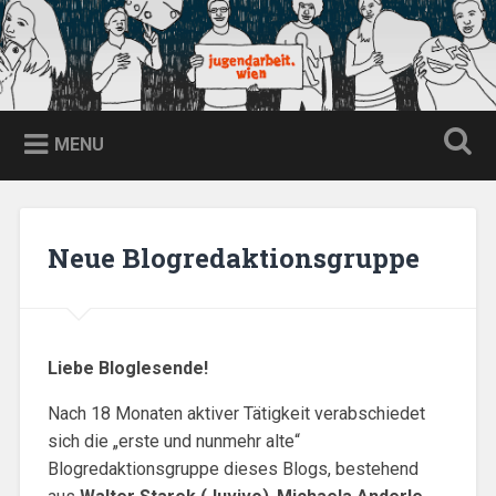
Skip
to
content
jugendarbeit.wien
Search
MENU
Neue Blogredaktionsgruppe
Liebe Bloglesende!
Nach 18 Monaten aktiver Tätigkeit verabschiedet
sich die „erste und nunmehr alte“
Blogredaktionsgruppe dieses Blogs, bestehend