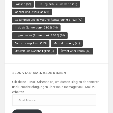
-Wissen
(52)
Bildung, Schule und Beruf
(10)
Gender und Diversität
(23)
Gesundheit und Bewegung (Schwerpunkt 21/22)
(72)
Inklusiv (Schwerpunkt 24/25)
(44)
Jugendkultur (Schwerpunkt 25/26)
(16)
Medienkompetenz
(129)
Mitbestimmung
(25)
Umwelt und Nachhaltigkeit
(6)
Öffentlicher Raum
(32)
BLOG VIA E-MAIL ABONNIEREN
Gib deine E-Mail-Adresse an, um diesen Blog zu abonnieren
und Benachrichtigungen über neue Beiträge via E-Mail zu
erhalten.
E-
Mail-
Adresse