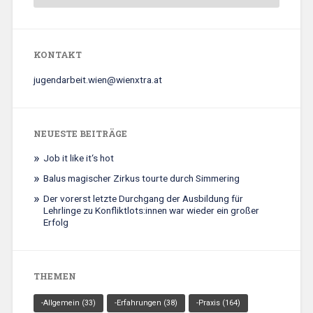
KONTAKT
jugendarbeit.wien@wienxtra.at
NEUESTE BEITRÄGE
Job it like it‘s hot
Balus magischer Zirkus tourte durch Simmering
Der vorerst letzte Durchgang der Ausbildung für
Lehrlinge zu Konfliktlots:innen war wieder ein großer
Erfolg
THEMEN
-Allgemein
(33)
-Erfahrungen
(38)
-Praxis
(164)