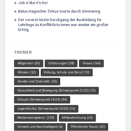
Job it like it‘s hot
Balus magischer Zirkus tourte durch Simmering
Der vorerst letzte Durchgang der Ausbildung für
Lehrlinge zu Konfliktlots:innen war wieder ein großer
Erfolg
THEMEN
-Allgemein
(33)
-Erfahrungen
(38)
-Praxis
(164)
-Wissen
(52)
Bildung, Schule und Beruf
(10)
Gender und Diversität
(23)
Gesundheit und Bewegung (Schwerpunkt 21/22)
(72)
Inklusiv (Schwerpunkt 24/25)
(44)
Jugendkultur (Schwerpunkt 25/26)
(16)
Medienkompetenz
(129)
Mitbestimmung
(25)
Umwelt und Nachhaltigkeit
(6)
Öffentlicher Raum
(32)