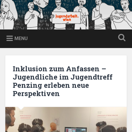
Skip
to
content
jugendarbeit.wien
Search
MENU
Inklusion zum Anfassen –
Jugendliche im Jugendtreff
Penzing erleben neue
Perspektiven