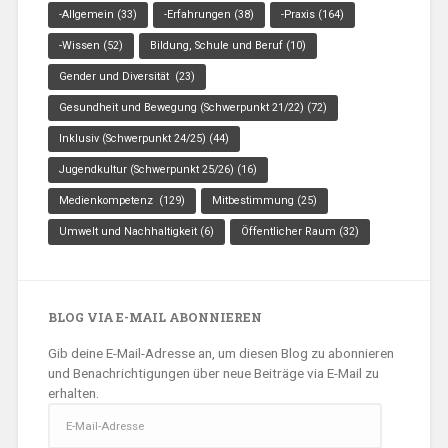
-Allgemein
(33)
-Erfahrungen
(38)
-Praxis
(164)
-Wissen
(52)
Bildung, Schule und Beruf
(10)
Gender und Diversität
(23)
Gesundheit und Bewegung (Schwerpunkt 21/22)
(72)
Inklusiv (Schwerpunkt 24/25)
(44)
Jugendkultur (Schwerpunkt 25/26)
(16)
Medienkompetenz
(129)
Mitbestimmung
(25)
Umwelt und Nachhaltigkeit
(6)
Öffentlicher Raum
(32)
BLOG VIA E-MAIL ABONNIEREN
Gib deine E-Mail-Adresse an, um diesen Blog zu abonnieren
und Benachrichtigungen über neue Beiträge via E-Mail zu
erhalten.
E-
Mail-
Adresse