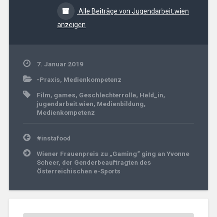
Alle Beiträge von Jugendarbeit.wien
anzeigen
7. Januar 2019
-Praxis
,
Medienkompetenz
Film
,
games
,
Geschlechterrolle
,
Held_in
,
jugendarbeit.wien
,
Medienbildung
,
Medienkompetenz
Beitrags-
#instafood
Navigation
Wiener Frauenpreis zu „Gaming“ ging an Yvonne
Scheer, der Genderbeauftragten des
Österreichischen e-Sports