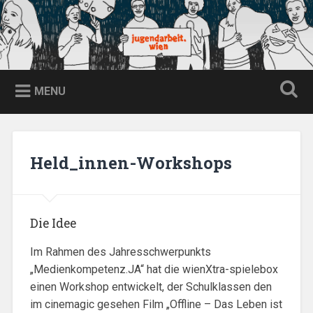
Skip
to
content
jugendarbeit.wien
Search
MENU
Held_innen-Workshops
Die Idee
Im Rahmen des Jahresschwerpunkts
„Medienkompetenz.JA“ hat die wienXtra-spielebox
einen Workshop entwickelt, der Schulklassen den
im cinemagic gesehen Film „Offline – Das Leben ist