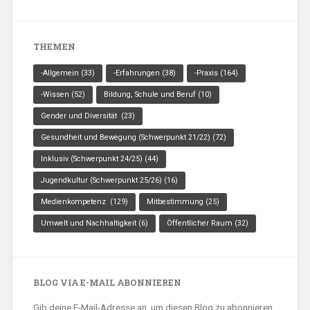
THEMEN
-Allgemein
(33)
-Erfahrungen
(38)
-Praxis
(164)
-Wissen
(52)
Bildung, Schule und Beruf
(10)
Gender und Diversität
(23)
Gesundheit und Bewegung (Schwerpunkt 21/22)
(72)
Inklusiv (Schwerpunkt 24/25)
(44)
Jugendkultur (Schwerpunkt 25/26)
(16)
Medienkompetenz
(129)
Mitbestimmung
(25)
Umwelt und Nachhaltigkeit
(6)
Öffentlicher Raum
(32)
BLOG VIA E-MAIL ABONNIEREN
Gib deine E-Mail-Adresse an, um diesen Blog zu abonnieren