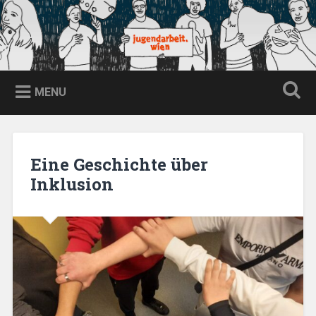
Skip
to
content
jugendarbeit.wien
Search
MENU
Eine Geschichte über
Inklusion