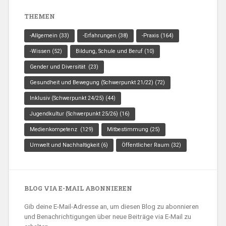
THEMEN
-Allgemein
(33)
-Erfahrungen
(38)
-Praxis
(164)
-Wissen
(52)
Bildung, Schule und Beruf
(10)
Gender und Diversität
(23)
Gesundheit und Bewegung (Schwerpunkt 21/22)
(72)
Inklusiv (Schwerpunkt 24/25)
(44)
Jugendkultur (Schwerpunkt 25/26)
(16)
Medienkompetenz
(129)
Mitbestimmung
(25)
Umwelt und Nachhaltigkeit
(6)
Öffentlicher Raum
(32)
BLOG VIA E-MAIL ABONNIEREN
Gib deine E-Mail-Adresse an, um diesen Blog zu abonnieren
und Benachrichtigungen über neue Beiträge via E-Mail zu