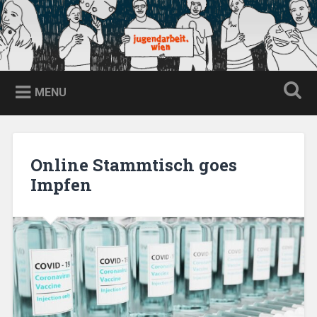
Skip
to
content
jugendarbeit.wien
Search
MENU
Online Stammtisch goes
Impfen