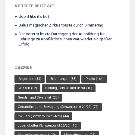
NEUESTE BEITRÄGE
Job it like it‘s hot
Balus magischer Zirkus tourte durch Simmering
Der vorerst letzte Durchgang der Ausbildung für
Lehrlinge zu Konfliktlots:innen war wieder ein großer
Erfolg
THEMEN
-Allgemein
(33)
-Erfahrungen
(38)
-Praxis
(164)
-Wissen
(52)
Bildung, Schule und Beruf
(10)
Gender und Diversität
(23)
Gesundheit und Bewegung (Schwerpunkt 21/22)
(72)
Inklusiv (Schwerpunkt 24/25)
(44)
Jugendkultur (Schwerpunkt 25/26)
(16)
Medienkompetenz
(129)
Mitbestimmung
(25)