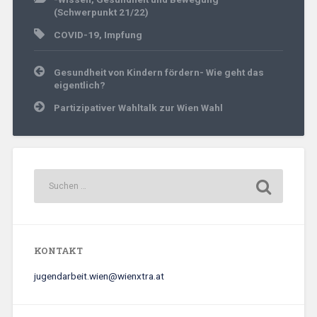
(Schwerpunkt 21/22)
COVID-19
,
Impfung
Beitrags-
Gesundheit von Kindern fördern- Wie geht das
Navigation
eigentlich?
Partizipativer Wahltalk zur Wien Wahl
KONTAKT
jugendarbeit.wien@wienxtra.at