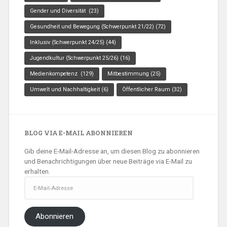
Gender und Diversität
(23)
Gesundheit und Bewegung (Schwerpunkt 21/22)
(72)
Inklusiv (Schwerpunkt 24/25)
(44)
Jugendkultur (Schwerpunkt 25/26)
(16)
Medienkompetenz
(129)
Mitbestimmung
(25)
Umwelt und Nachhaltigkeit
(6)
Öffentlicher Raum
(32)
BLOG VIA E-MAIL ABONNIEREN
Gib deine E-Mail-Adresse an, um diesen Blog zu abonnieren
und Benachrichtigungen über neue Beiträge via E-Mail zu
erhalten.
E-
Mail-
Adresse
Abonnieren