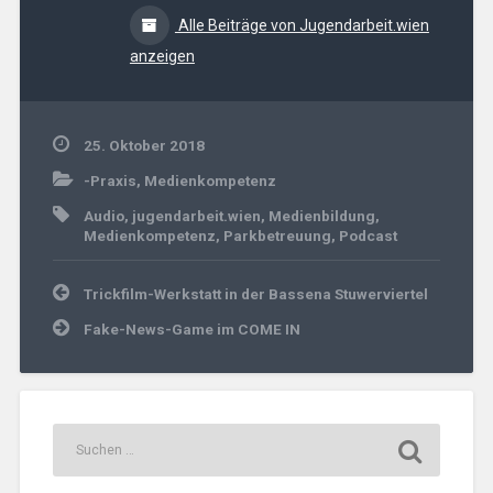
Alle Beiträge von Jugendarbeit.wien
anzeigen
25. Oktober 2018
-Praxis
,
Medienkompetenz
Audio
,
jugendarbeit.wien
,
Medienbildung
,
Medienkompetenz
,
Parkbetreuung
,
Podcast
Beitrags-
Trickfilm-Werkstatt in der Bassena Stuwerviertel
Navigation
Fake-News-Game im COME IN