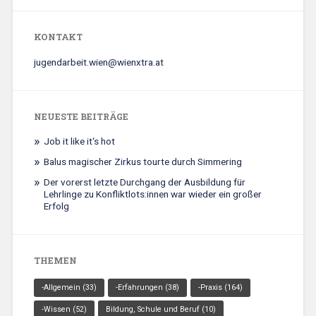
KONTAKT
jugendarbeit.wien@wienxtra.at
NEUESTE BEITRÄGE
Job it like it‘s hot
Balus magischer Zirkus tourte durch Simmering
Der vorerst letzte Durchgang der Ausbildung für
Lehrlinge zu Konfliktlots:innen war wieder ein großer
Erfolg
THEMEN
-Allgemein
(33)
-Erfahrungen
(38)
-Praxis
(164)
-Wissen
(52)
Bildung, Schule und Beruf
(10)