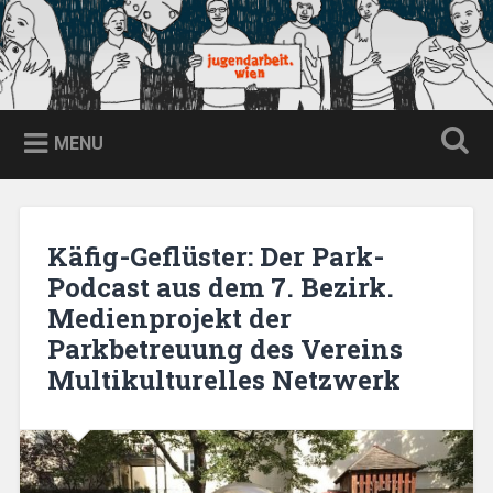
Skip
to
content
jugendarbeit.wien
Search
MENU
Käfig-Geflüster: Der Park-
Podcast aus dem 7. Bezirk.
Medienprojekt der
Parkbetreuung des Vereins
Multikulturelles Netzwerk