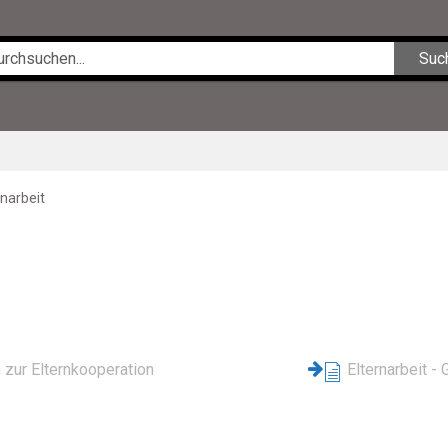
Suc
rnarbeit
tegorie - Elternarbeit
 zur Elternkooperation
Elternarbeit -