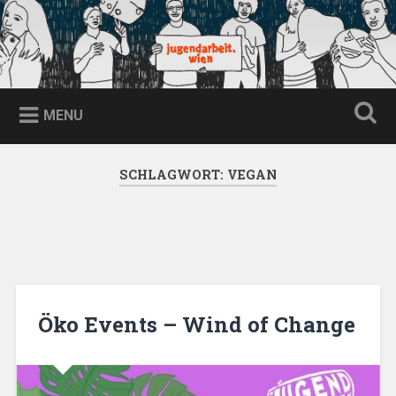
Skip
to
content
jugendarbeit.wien
Search
MENU
SCHLAGWORT:
VEGAN
Öko Events – Wind of Change