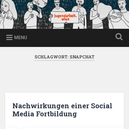
Skip
to
content
jugendarbeit.wien
Search
MENU
SCHLAGWORT:
SNAPCHAT
Nachwirkungen einer Social
Media Fortbildung