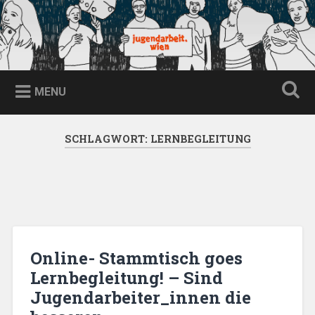
Skip
to
content
jugendarbeit.wien
Search
MENU
SCHLAGWORT:
LERNBEGLEITUNG
Online- Stammtisch goes
Lernbegleitung! – Sind
Jugendarbeiter_innen die