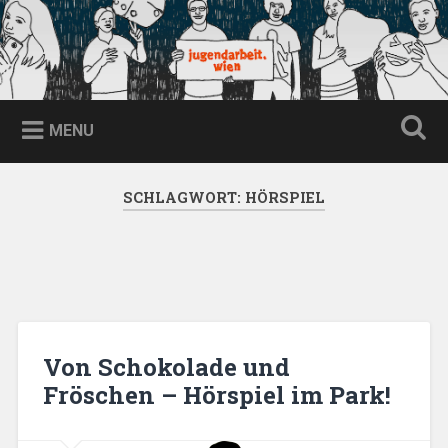
Skip
to
content
jugendarbeit.wien
Search
MENU
SCHLAGWORT:
HÖRSPIEL
Von Schokolade und
Fröschen – Hörspiel im Park!