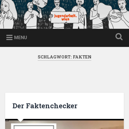
Skip
to
content
jugendarbeit.wien
Search
MENU
SCHLAGWORT:
FAKTEN
Der Faktenchecker