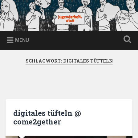
Skip
to
content
jugendarbeit.wien
Search
MENU
SCHLAGWORT:
DIGITALES TÜFTELN
digitales tüfteln @
come2gether